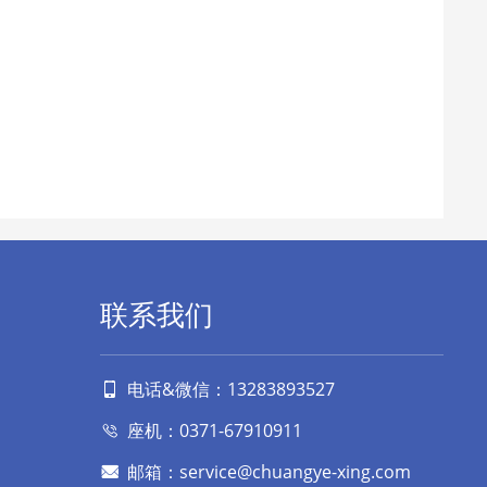
联系我们
电话&微信：13283893527
座机：0371-67910911
邮箱：service@chuangye-xing.com